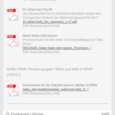
10 Jahre nach Kyrill
Die Windwurfﬂächen in Nordrhein-Westfalen zeigen den
ökologischen Zustand der Waldverjüngung (Feb 2017)
10 Jahre Kyrill_fch_oekojagd_1-17.pdf
PDF-Dokument [678.9 KB]
Natur Natur sein lassen
Prozessschutz mit oder ohne Schalenwildbejagung? (Mai
2014)
ÖKOJAGD_Natur Natur sein lassen_Prozesss[...]
PDF-Dokument [858.4 KB]
NABU NRW- Positionspapier "Wald und Wild in NRW"
(1/2017)
Gemeinsam für die Zukunft unserer Wälder in NRW
nabu_nrw-positionspapier_wald-und-wild_1[...]
PDF-Dokument [233.2 KB]
Login
Druckversion
|
Sitemap