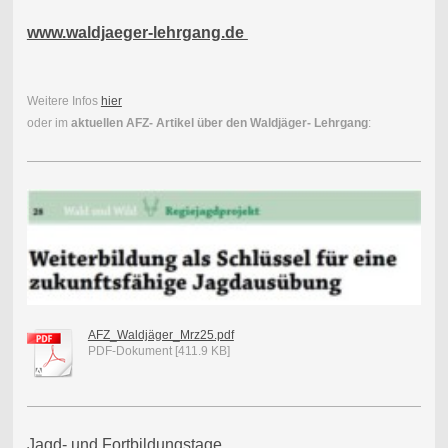
www.waldjaeger-lehrgang.de
Weitere Infos
hier
oder im
aktuellen AFZ- Artikel über den Waldjäger- Lehrgang
:
AFZ_Waldjäger_Mrz25.pdf
PDF-Dokument [411.9 KB]
Jagd- und Fortbildungstage