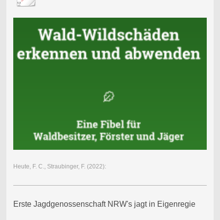
Heute, F. C., Straubinger, F. (2022):
Erste Jagdgenossenschaft NRW's jagt in Eigenregie