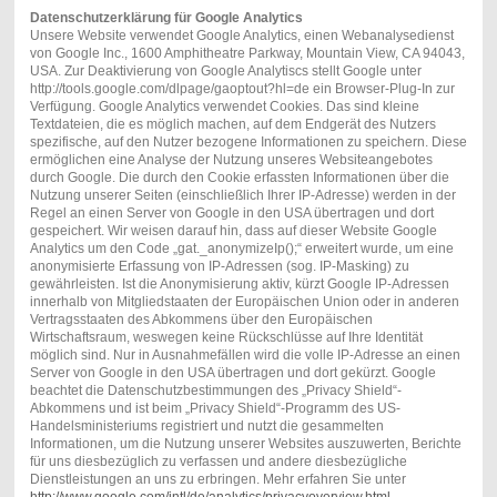
Datenschutzerklärung für Google Analytics
Unsere Website verwendet Google Analytics, einen Webanalysedienst
von Google Inc., 1600 Amphitheatre Parkway, Mountain View, CA 94043,
USA. Zur Deaktivierung von Google Analytiscs stellt Google unter
http://tools.google.com/dlpage/gaoptout?hl=de ein Browser-Plug-In zur
Verfügung. Google Analytics verwendet Cookies. Das sind kleine
Textdateien, die es möglich machen, auf dem Endgerät des Nutzers
spezifische, auf den Nutzer bezogene Informationen zu speichern. Diese
ermöglichen eine Analyse der Nutzung unseres Websiteangebotes
durch Google. Die durch den Cookie erfassten Informationen über die
Nutzung unserer Seiten (einschließlich Ihrer IP-Adresse) werden in der
Regel an einen Server von Google in den USA übertragen und dort
gespeichert. Wir weisen darauf hin, dass auf dieser Website Google
Analytics um den Code „gat._anonymizeIp();“ erweitert wurde, um eine
anonymisierte Erfassung von IP-Adressen (sog. IP-Masking) zu
gewährleisten. Ist die Anonymisierung aktiv, kürzt Google IP-Adressen
innerhalb von Mitgliedstaaten der Europäischen Union oder in anderen
Vertragsstaaten des Abkommens über den Europäischen
Wirtschaftsraum, weswegen keine Rückschlüsse auf Ihre Identität
möglich sind. Nur in Ausnahmefällen wird die volle IP-Adresse an einen
Server von Google in den USA übertragen und dort gekürzt. Google
beachtet die Datenschutzbestimmungen des „Privacy Shield“-
Abkommens und ist beim „Privacy Shield“-Programm des US-
Handelsministeriums registriert und nutzt die gesammelten
Informationen, um die Nutzung unserer Websites auszuwerten, Berichte
für uns diesbezüglich zu verfassen und andere diesbezügliche
Dienstleistungen an uns zu erbringen. Mehr erfahren Sie unter
http://www.google.com/intl/de/analytics/privacyoverview.html
.