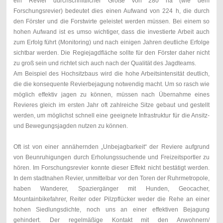
ein Revier durchschnittlicher Größe von 280 ha (wie dem
Forschungsrevier) bedeutet dies einen Aufwand von 224 h, die durch
den Förster und die Forstwirte geleistet werden müssen. Bei einem so
hohen Aufwand ist es umso wichtiger, dass die investierte Arbeit auch
zum Erfolg führt (Monitoring) und nach einigen Jahren deutliche Erfolge
sichtbar werden. Die Regiejagdfläche sollte für den Förster daher nicht
zu groß sein und richtet sich auch nach der Qualität des Jagdteams.
Am Beispiel des Hochsitzbaus wird die hohe Arbeitsintensität deutlich,
die die konsequente Revierbejagung notwendig macht. Um so rasch wie
möglich effektiv jagen zu können, müssen nach Übernahme eines
Revieres gleich im ersten Jahr oft zahlreiche Sitze gebaut und gestellt
werden, um möglichst schnell eine geeignete Infrastruktur für die Ansitz-
und Bewegungsjagden nutzen zu können.
Oft ist von einer annähernden „Unbejagbarkeit“ der Reviere aufgrund
von Beunruhigungen durch Erholungssuchende und Freizeitsportler zu
hören. Im Forschungsrevier konnte dieser Effekt nicht bestätigt werden.
In dem stadtnahen Revier, unmittelbar vor den Toren der Ruhrmetropole,
haben Wanderer, Spaziergänger mit Hunden, Geocacher,
Mountainbikefahrer, Reiter oder Pilzpflücker weder die Rehe an einer
hohen Siedlungsdichte, noch uns an einer effektiven Bejagung
gehindert.
Der
regelmäßige Kontakt mit den Anwohnern/