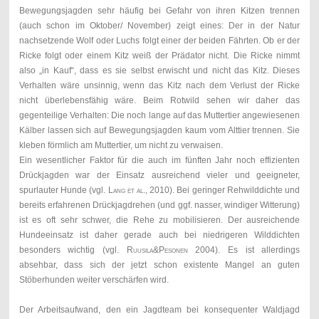
Bewegungsjagden sehr häufig bei Gefahr von ihren Kitzen trennen
(auch schon im Oktober/ November) zeigt eines: Der in der Natur
nachsetzende Wolf oder Luchs folgt einer der beiden Fährten. Ob er der
Ricke folgt oder einem Kitz weiß der Prädator nicht. Die Ricke nimmt
also „in Kauf“, dass es sie selbst erwischt und nicht das Kitz. Dieses
Verhalten wäre unsinnig, wenn das Kitz nach dem Verlust der Ricke
nicht überlebensfähig wäre. Beim Rotwild sehen wir daher das
gegenteilige Verhalten: Die noch lange auf das Muttertier angewiesenen
Kälber lassen sich auf Bewegungsjagden kaum vom Alttier trennen. Sie
kleben förmlich am Muttertier, um nicht zu verwaisen.
Ein wesentlicher Faktor für die auch im fünften Jahr noch effizienten
Drückjagden war der Einsatz ausreichend vieler und geeigneter,
spurlauter Hunde (vgl.
Lang et al
., 2010). Bei geringer Rehwilddichte und
bereits erfahrenen Drückjagdrehen (und ggf. nasser, windiger Witterung)
ist es oft sehr schwer, die Rehe zu mobilisieren. Der ausreichende
Hundeeinsatz ist daher gerade auch bei niedrigeren Wilddichten
besonders wichtig (vgl.
Ruusila&Pesonen
2004).
Es ist
allerdings
absehbar, dass sich der jetzt schon existente Mangel an guten
Stöberhunden weiter verschärfen wird.
Der Arbeitsaufwand, den ein Jagdteam bei konsequenter Waldjagd