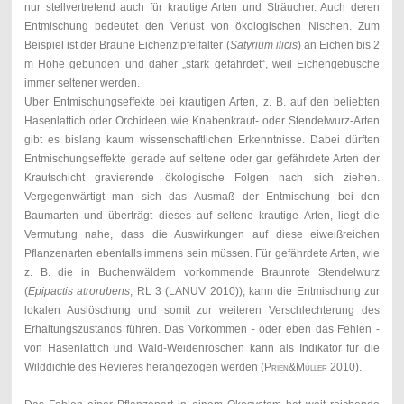
nur stellvertretend auch für krautige Arten und Sträucher. Auch deren
Entmischung bedeutet den Verlust von ökologischen Nischen. Zum
Beispiel ist der Braune Eichenzipfelfalter (
Satyrium ilicis
) an Eichen bis 2
m Höhe gebunden und daher „stark gefährdet“, weil Eichengebüsche
immer seltener werden.
Über Entmischungseffekte bei krautigen Arten, z. B. auf den beliebten
Hasenlattich oder Orchideen wie Knabenkraut- oder Stendelwurz-Arten
gibt es bislang kaum wissenschaftlichen Erkenntnisse. Dabei dürften
Entmischungseffekte gerade auf seltene oder gar gefährdete Arten der
Krautschicht gravierende ökologische Folgen nach sich ziehen.
Vergegenwärtigt man sich das Ausmaß der Entmischung bei den
Baumarten und überträgt dieses auf seltene krautige Arten, liegt die
Vermutung nahe, dass die Auswirkungen auf diese eiweißreichen
Pflanzenarten ebenfalls immens sein müssen. Für gefährdete Arten, wie
z. B. die in Buchenwäldern vorkommende Braunrote Stendelwurz
(
Epipactis atrorubens
, RL 3 (LANUV 2010)), kann die Entmischung zur
lokalen Auslöschung und somit zur weiteren Verschlechterung des
Erhaltungszustands führen. Das Vorkommen - oder eben das Fehlen -
von Hasenlattich und Wald-Weidenröschen kann als Indikator für die
Wilddichte des Revieres herangezogen werden (
Prien&Müller
2010).