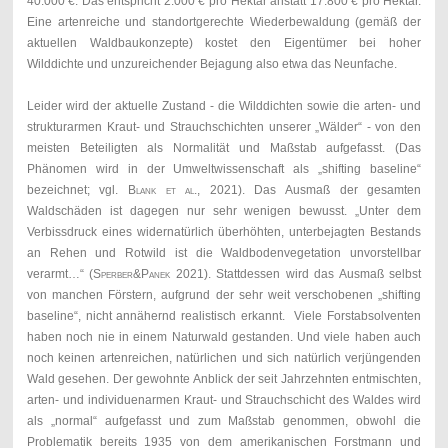
40.000 €. Das entspricht 2.000 € pro Hektar anstatt 17.800 € pro Hektar.
Eine artenreiche und standortgerechte Wiederbewaldung (gemäß der
aktuellen Waldbaukonzepte) kostet den Eigentümer bei hoher
Wilddichte und unzureichender Bejagung also etwa das Neunfache.
Leider wird der aktuelle Zustand - die Wilddichten sowie die arten- und
strukturarmen Kraut- und Strauchschichten unserer „Wälder“ - von den
meisten Beteiligten als Normalität und Maßstab aufgefasst. (Das
Phänomen wird in der Umweltwissenschaft als „shifting baseline“
bezeichnet; vgl.
Blank et al.,
2021). Das Ausmaß der gesamten
Waldschäden ist dagegen nur sehr wenigen bewusst. „Unter dem
Verbissdruck eines widernatürlich überhöhten, unterbejagten Bestands
an Rehen und Rotwild ist die Waldbodenvegetation unvorstellbar
verarmt…“ (
Sperber&Panek
2021). Stattdessen wird das Ausmaß selbst
von manchen Förstern, aufgrund der sehr weit verschobenen „shifting
baseline“, nicht annähernd realistisch erkannt. Viele Forstabsolventen
haben noch nie in einem Naturwald gestanden. Und viele haben auch
noch keinen artenreichen, natürlichen und sich natürlich verjüngenden
Wald gesehen. Der gewohnte Anblick der seit Jahrzehnten entmischten,
arten- und individuenarmen Kraut- und Strauchschicht des Waldes wird
als „normal“ aufgefasst und zum Maßstab genommen, obwohl die
Problematik bereits 1935 von dem amerikanischen Forstmann und