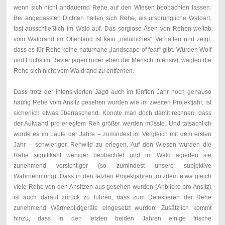
wenn sich nicht andauernd Rehe auf den Wiesen beobachten lassen.
Bei angepassten Dichten halten sich Rehe, als ursprüngliche Waldart,
fast ausschließlich im Wald auf. Das sorglose Äsen von Rehen weitab
vom Waldrand im Offenland ist kein „natürliches“ Verhalten und zeigt,
dass es für Rehe keine naturnahe „landscape of fear“ gibt. Würden Wolf
und Luchs im Revier jagen (oder eben der Mensch intensiv), wagten die
Rehe sich nicht vom Waldrand zu entfernen.
Dass trotz der intensivierten Jagd auch im fünften Jahr noch genauso
häufig Rehe vom Ansitz gesehen wurden wie im zweiten Projektjahr, ist
sicherlich etwas überraschend. Konnte man doch damit rechnen, dass
der Aufwand pro erlegtem Reh größer werden müsste. Und tatsächlich
wurde es im Laufe der Jahre – zumindest im Vergleich mit dem ersten
Jahr – schwieriger, Rehwild zu erlegen. Auf den Wiesen wurden die
Rehe signifikant weniger beobachtet und im Wald agierten sie
zunehmend vorsichtiger (so zumindest unsere subjektive
Wahrnehmung). Dass in den letzten Projektjahren trotzdem etwa gleich
viele Rehe von den Ansitzen aus gesehen wurden (Anblicke pro Ansitz)
ist auch darauf zurück zu führen, dass zum Detektieren der Rehe
zunehmend Wärmebildgeräte eingesetzt wurden. Zusätzlich kommt
hinzu, dass in den letzten beiden Jahren einige frische