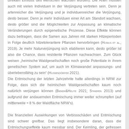
direkten Einfluss des Menschen wachsen würden). Die Arten müssen
auch mit vielen Individuen in der Verjüngung vertreten sein. Denn je
artenreicher die Verjüngung und je individuenreicher die Verjüngung,
desto besser. Denn je mehr Individuen einer Art am Standort wachsen,
desto größer sind die Möglichkeiten zur Anpassung an klimatische
Veränderungen durch epigenetische Prozesse. Diese Effekte können
dazu beitragen, dass die Samen aus Jahren mit starken Hitzeperioden
in Folge deutlich hitzetolerantere Pflanzen hervorbringen (
Hosius et al.,
2019).
Je mehr Naturverjüngung sich etablieren kann, desto größer ist
also die Chance, dass resistente Pflanzen nachwachsen. Zum Glück
weisen „heimische Waldgesellschaften noch große Potentiale in ihrem
genetischen System auf, um auch im Klimawandel anpassungs- und
überlebensfähig zu sein“ (
Hussendörfer 2021
).
Die Entmischung der letzten Jahrzehnte hatte allerdings in NRW zur
Folge, dass sich die heimischen Waldgesellschaften kaum noch
natürlich verjüngen können (
Bieker&Heute
2021;
Striepen
2013) und
aufgrund der andauernden Entmischung immer weiter schrumpfen (auf
mittlerweile < 8 % der Waldfläche NRW’s).
Die finanziellen Auswirkungen von Verbissschäden und Entmischung
sind schwer greifbar. Das liegt insbesondere daran, dass die
Entmischungseffekte kaum messbar sind. Der Keimling, der gefressen