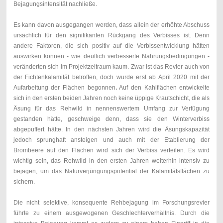
Bejagungsintensität nachließe.
Es kann davon ausgegangen werden, dass allein der erhöhte Abschuss
ursächlich für den signifikanten Rückgang des Verbisses ist. Denn
andere Faktoren, die sich positiv auf die Verbissentwicklung hätten
auswirken können - wie deutlich verbesserte Nahrungsbedingungen -
veränderten sich im Projektzeitraum kaum. Zwar ist das Revier auch von
der Fichtenkalamität betroffen, doch wurde erst ab April 2020 mit der
Aufarbeitung der Flächen begonnen
.
Auf den Kahlflächen entwickelte
sich in den ersten beiden Jahren noch keine üppige Krautschicht, die als
Äsung für das Rehwild in nennenswertem Umfang zur Verfügung
gestanden hätte, geschweige denn, dass sie den Winterverbiss
abgepuffert hätte. In den nächsten Jahren wird die Äsungskapazität
jedoch sprunghaft ansteigen und auch mit der Etablierung der
Brombeere auf den Flächen wird sich der Verbiss verteilen. Es wird
wichtig sein, das Rehwild in den ersten Jahren weiterhin intensiv zu
bejagen, um das Naturverjüngungspotential der Kalamitätsflächen zu
sichern.
Die nicht selektive, konsequente Rehbejagung im Forschungsrevier
führte zu einem ausgewogenen Geschlechterverhältnis. Durch die