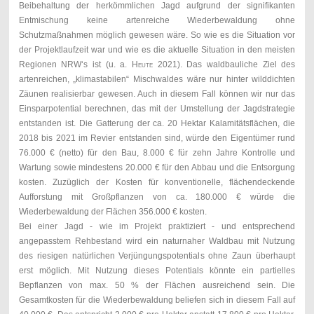
Beibehaltung der herkömmlichen Jagd aufgrund der signifikanten
Entmischung keine artenreiche Wiederbewaldung ohne
Schutzmaßnahmen möglich gewesen wäre. So wie es die Situation vor
der Projektlaufzeit war und wie es die aktuelle Situation in den meisten
Regionen NRW‘s ist (u. a.
Heute
2021). Das waldbauliche Ziel des
artenreichen, „klimastabilen“ Mischwaldes wäre nur hinter wilddichten
Zäunen realisierbar gewesen. Auch in diesem Fall können wir nur das
Einsparpotential berechnen, das mit der Umstellung der Jagdstrategie
entstanden ist. Die Gatterung der ca. 20 Hektar Kalamitätsflächen, die
2018 bis 2021 im Revier entstanden sind, würde den Eigentümer rund
76.000 € (netto) für den Bau, 8.000 € für zehn Jahre Kontrolle und
Wartung sowie mindestens 20.000 € für den Abbau und die Entsorgung
kosten. Zuzüglich der
Kosten für konventionelle, flächendeckende
Aufforstung mit Großpflanzen von ca. 180.000 €
würde die
Wiederbewaldung der Flächen
356.000 € kosten.
Bei einer Jagd - wie im Projekt praktiziert - und entsprechend
angepasstem Rehbestand wird ein naturnaher Waldbau mit Nutzung
des riesigen natürlichen Verjüngungspotentials ohne Zaun überhaupt
erst möglich. Mit Nutzung dieses Potentials könnte ein partielles
Bepflanzen von max. 50 % der Flächen ausreichend sein. Die
Gesamtkosten für die Wiederbewaldung beliefen sich in diesem Fall auf