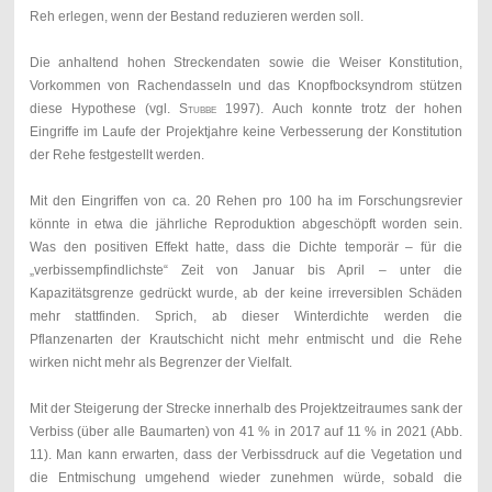
Reh erlegen, wenn der Bestand reduzieren werden soll.
Die anhaltend hohen Streckendaten sowie die Weiser Konstitution,
Vorkommen von Rachendasseln und das Knopfbocksyndrom stützen
diese Hypothese (vgl.
Stubbe
1997). Auch konnte trotz der hohen
Eingriffe im Laufe der Projektjahre keine Verbesserung der Konstitution
der Rehe festgestellt werden.
Mit den Eingriffen von ca. 20 Rehen pro 100 ha im Forschungsrevier
könnte in etwa die jährliche Reproduktion abgeschöpft worden sein.
Was den positiven Effekt hatte, dass die Dichte temporär – für die
„verbissempfindlichste“ Zeit von Januar bis April – unter die
Kapazitätsgrenze gedrückt wurde, ab der keine irreversiblen Schäden
mehr stattfinden. Sprich, ab dieser Winterdichte werden die
Pflanzenarten der Krautschicht nicht mehr entmischt und die Rehe
wirken nicht mehr als Begrenzer der Vielfalt.
Mit der Steigerung der Strecke innerhalb des Projektzeitraumes sank der
Verbiss (über alle Baumarten) von 41 % in 2017 auf 11 % in 2021 (Abb.
11). Man kann erwarten, dass der Verbissdruck auf die Vegetation und
die Entmischung umgehend wieder zunehmen würde, sobald die