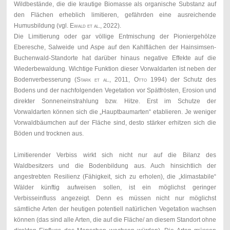
Wildbestände, die die krautige Biomasse als organische Substanz auf
den Flächen erheblich limitieren, gefährden eine ausreichende
Humusbildung (vgl.
Ewald et al.
, 2022).
Die Limitierung oder gar völlige Entmischung der Pioniergehölze
Eberesche, Salweide und Aspe auf den Kahlflächen der Hainsimsen-
Buchenwald-Standorte hat darüber hinaus negative Effekte auf die
Wiederbewaldung. Wichtige Funktion dieser Vorwaldarten ist neben der
Bodenverbesserung (
Stark et al.,
2011,
Otto
1994) der Schutz des
Bodens und der nachfolgenden Vegetation vor Spätfrösten, Erosion und
direkter Sonneneinstrahlung bzw. Hitze. Erst im Schutze der
Vorwaldarten können sich die „Hauptbaumarten“ etablieren. Je weniger
Vorwaldbäumchen auf der Fläche sind, desto stärker erhitzen sich die
Böden und trocknen aus.
Limitierender Verbiss wirkt sich nicht nur auf die Bilanz des
Waldbesitzers und die Bodenbildung aus. Auch hinsichtlich der
angestrebten Resilienz (Fähigkeit, sich zu erholen), die „klimastabile“
Wälder künftig aufweisen sollen, ist ein möglichst geringer
Verbisseinfluss angezeigt. Denn es müssen nicht nur möglichst
sämtliche Arten der heutigen potentiell natürlichen Vegetation wachsen
können (das sind alle Arten, die auf die Fläche/ an diesem Standort ohne