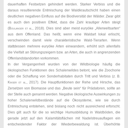
dauerhaften Festsetzen gehindert werden. Starker Verbiss und die
daraus resultierende Entmischung der Waldkrautschicht haben einen
deutlichen negativen Einfluss auf die Biodiversität der Wälder. Zwar gibt
es auch den positiven Effekt, dass die Zahl krautiger Arten steigt
(
Boulanger et al., 2018
). Dies sind aber meist euryöke „Allerweltsarten“
aus dem Offenland. Das heißt, wenn eine Waldart lokal erlischt,
verschwinden damit viele charakteristische Wald-Tierarten. Wenn
stattdessen mehrere euryöke Arten einwandern, erhöht sich allenfalls
die Vielfalt an Störungszeigern bzw. an Arten, die auch in angrenzenden
Offenlandstandorten vorkommen.
In der Vergangenheit wurden von der Wildbiologie häufig die
ökologischen Funktionen des Schalenwildes betont, wie die Zoochorie
oder die Schaffung von Sonderhabitaten durch Tritt und Verbiss (z. B.
Kinser et al
., 2017). Die Hauptfunktionen der Rehe und Hirsche, das
Zersetzen von Biomasse und das „Beute sein“ für Prädatoren, sollte an
der Stelle auch genannt werden. Negative ökologische Auswirkungen zu
hoher Schalenwildbestände auf die Ökosysteme, wie sie durch
Entmischung entstehen, sind bislang noch nicht ausreichend erforscht.
Dies gilt auch für die so wichtige Humusbildung in Waldböden, die
gerade jetzt auf den Kalamitätsflächen mit Nadelstreuauflagen ein
entscheidender Faktor der Wiederbewaldung ist. Überhöhte