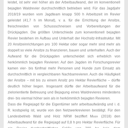
leistet, ist sehr viel höher als der Arbeitsaufwand, der im konventionell
bejagten Waldrevier durchschnittlich betrieben wird. Für das Jagdjahr
2018/19 wurden vom Jagdteam knapp 500 h Arbeitszeit im Revier
geleistet (41,7 h im Monat), v. a. für die Errichtung der Ansitze,
freischneiden von Schussschneisen und Vorbereitungen der
Drückjagden. Die größten Unterschiede zum konventionell bejagten
Revier bestehen im Aufbau und Unterhalt der Hochsitz-Infrastruktur. Mit
20 Ansitzeinrichtungen pro 100 Hektar oder sogar mehr sind mehr als
doppelt so viele Ansitze zu finanzieren, bauen und unterhalten. Auch der
Aufwand für die Drückjagden unterscheidet sich erheblich von
herkömmlich bejagten Revieren: Auf den Jagden im Forschungsrevier
kamen vier- bis fünfmal mehr Personen und Hunde zum Einsatz als
durchschnittlich in vergleichbaren Nachbarrevieren. Auch die Häufigkeit
der Ansitze – mit bis zu einem Ansitz pro Hektar Revierfläche – dürfte
deutlich höher liegen. Insgesamt dürfte der Arbeitsaufwand für die
zielorientierte Betreuung und Bejagung eines Waldrevieres mindestens
drei- bis viermal höher sein als in herkömmlich bejagten Revieren.
Dass die Regiejagd für die Eigentümer sehr arbeitsaufwändig und i. d.
R. kostspielig ist, wurde von den Netzwerkrevieren bestätigt. Für den
Landesbetrieb Wald und Holz NRW beziffert
Meier
(2018) den
Arbeitsaufwand für die Regiejagd auf 0,8 h pro Hektar Revierfläche. Für