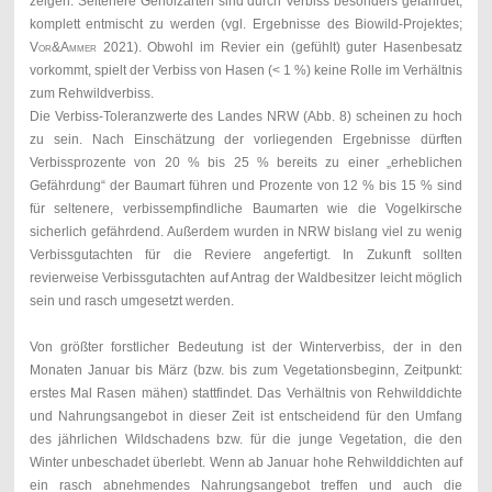
zeigen. Seltenere Gehölzarten sind durch Verbiss besonders gefährdet,
komplett entmischt zu werden (vgl. Ergebnisse des Biowild-Projektes;
Vor&Ammer
2021). Obwohl im Revier ein (gefühlt) guter Hasenbesatz
vorkommt, spielt der Verbiss von Hasen (< 1 %) keine Rolle im Verhältnis
zum Rehwildverbiss.
Die Verbiss-Toleranzwerte des Landes NRW (Abb. 8) scheinen zu hoch
zu sein. Nach Einschätzung der vorliegenden Ergebnisse dürften
Verbissprozente von 20 % bis 25 % bereits zu einer „erheblichen
Gefährdung“ der Baumart führen und Prozente von 12 % bis 15 % sind
für seltenere, verbissempfindliche Baumarten wie die Vogelkirsche
sicherlich gefährdend. Außerdem wurden in NRW bislang viel zu wenig
Verbissgutachten für die Reviere angefertigt. In Zukunft sollten
revierweise Verbissgutachten auf Antrag der Waldbesitzer leicht möglich
sein und rasch umgesetzt werden.
Von größter forstlicher Bedeutung ist der Winterverbiss, der in den
Monaten Januar bis März (bzw. bis zum Vegetationsbeginn, Zeitpunkt:
erstes Mal Rasen mähen) stattfindet. Das Verhältnis von Rehwilddichte
und Nahrungsangebot in dieser Zeit ist entscheidend für den Umfang
des jährlichen Wildschadens bzw. für die junge Vegetation, die den
Winter unbeschadet überlebt. Wenn ab Januar hohe Rehwilddichten auf
ein rasch abnehmendes Nahrungsangebot treffen und auch die