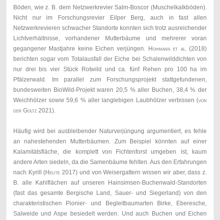
Böden, wie z. B. dem Netzwerkrevier Salm-Boscor (Muschelkalkböden).
Nicht nur im Forschungsrevier Eilper Berg, auch in fast allen
Netzwerkrevieren schwacher Standorte konnten sich trotz ausreichender
Lichtverhältnisse, vorhandener Mutterbäume und mehrerer voran
gegangener Mastjahre keine Eichen verjüngen.
Hohmann et al. (
2018)
berichten sogar vom Totalausfall der Eiche bei Schalenwilddichten von
nur drei bis vier Stück Rotwild und ca. fünf Rehen pro 100 ha im
Pfälzerwald. Im parallel zum Forschungsprojekt stattgefundenen,
bundesweiten BioWild-Projekt waren 20,5 % aller Buchen, 38,4 % der
Weichhölzer sowie 59,6 % aller langlebigen Laubhölzer verbissen (
von
der Goltz
2021).
Häufig wird bei ausbleibender Naturverjüngung argumentiert, es fehle
an nahestehenden Mutterbäumen. Zum Beispiel könnten auf einer
Kalamitätsfläche, die komplett von Fichtenforst umgeben ist, kaum
andere Arten siedeln, da die Samenbäume fehlten. Aus den Erfahrungen
nach Kyrill (
Heute
2017) und von Weisergattern wissen wir aber, dass z.
B. alle Kahlflächen auf unseren Hainsimsen-Buchenwald-Standorten
(fast das gesamte Bergische Land, Sauer- und Siegerland) von den
charakteristischen Pionier- und Begleitbaumarten Birke, Eberesche,
Salweide und Aspe besiedelt werden. Und auch Buchen und Eichen