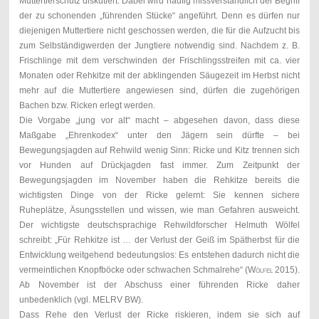
Muttertierschutz diskutiert. Dabei wird häufig missverständlich der Begriff
der zu schonenden „führenden Stücke“ angeführt. Denn es dürfen nur
diejenigen Muttertiere nicht geschossen werden, die für die Aufzucht bis
zum Selbständigwerden der Jungtiere notwendig sind. Nachdem z. B.
Frischlinge mit dem verschwinden der Frischlingsstreifen mit ca. vier
Monaten oder Rehkitze mit der abklingenden Säugezeit im Herbst nicht
mehr auf die Muttertiere angewiesen sind, dürfen die zugehörigen
Bachen bzw. Ricken erlegt werden.
Die Vorgabe „jung vor alt“ macht – abgesehen davon, dass diese
Maßgabe „Ehrenkodex“ unter den Jägern sein dürfte – bei
Bewegungsjagden auf Rehwild wenig Sinn: Ricke und Kitz trennen sich
vor Hunden auf Drückjagden fast immer. Zum Zeitpunkt der
Bewegungsjagden im November haben die Rehkitze bereits die
wichtigsten Dinge von der Ricke gelernt: Sie kennen sichere
Ruheplätze, Äsungsstellen und wissen, wie man Gefahren ausweicht.
Der wichtigste deutschsprachige Rehwildforscher Helmuth Wölfel
schreibt: „Für Rehkitze ist … der Verlust der Geiß im Spätherbst für die
Entwick­lung weitgehend bedeutungslos: Es entstehen dadurch nicht die
vermeint­lichen Knopfböcke oder schwachen Schmalrehe“ (
Wölfel
2015).
Ab November ist der Abschuss einer führenden Ricke daher
unbedenklich (vgl. MELRV BW).
Dass Rehe den Verlust der Ricke riskieren, indem sie sich auf