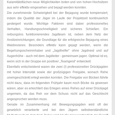
Kalamitätsflächen neue Möglichkeiten boten und von hohen Hochsitzen
aus sehr effektiv eingesehen und bejagt werden konnten.
Die zunehmende Schwierigkeit bei der Bejagung wurde kompensiert,
indem die Qualität der Jäger im Laufe der Projektzeit kontinuierlich
gesteigert wurde. Wichtige Faktoren sind dabei professionelles
Verhalten, Handlungsschnelligkeit und sicheres Schießen. Ein
reibungslos funktionierendes Jagdteam ist, neben dem Netz der
Ansitzeinrichtungen, die Grundlage für die erfolgreiche Bejagung eines
Waldrevieres. Besonders effektiv kann gejagt werden, wenn die
Begehungsscheininhaber und „Jagdhelfer“ ohne Jagdneid und auf
Augenhöhe - auch mit dem Jagdleiter - gemeinsam jagen. Optimal ist es,
wenn sich in der Gruppe ein positiver „Teamgeist“ entwickelt.
Ebenfalls entscheidend waren die zwei (!) professionellen Drückjagden
mit hoher Intensität sowie der großzügigen Freigabe, wonach Rehe
uneingeschränkt erlegt werden konnten. Die Freigabe von Böcken führte
nicht dazu, dass im folgenden Frühjahr kaum noch Böcke da gewesen
wären, aber es erleichtert das Erlegen eines Rehes auf einer Drückjagd
ungemein, da das Reh vor dem Schuss nicht auf das Geschlecht
angesprochen werden muss.
Gerade im Zusammenhang mit Bewegungsjagden wird oft der
gesetzlich verankerte und bei den Jägern selbstverständliche