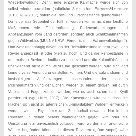
Wiederbewaldung. Denn: jede einzelne Kahlfläche würde sich von
selbst wieder bewalden
(natürliche Sukzession
; Ellenberg&Leuschner
2010;
Heute
2017), sofern die Reh- und Hirschbestände gering wären.
Da leider das Gegenteil der Fall ist, werden künftig nicht nur
forstliche
Maßnahmen wie Flächenräumung, Bodenvorbereitungen und
Anpflanzungen vom Land gefördert, sondern auch Schutzmaßnahmen
gegen Wildverbiss (MULNV-NRW: „Förderrichtlinie Extremwetterfolgen“).
Und zwar unabhängig davon, ob der Rehwildbestand in dem jeweiligen
Revier angepasst ist oder (viel) zu hoch. Und da die Rehbestände in
den meisten Revieren deutlich zu hoch sind
und die Kalamitätsflächen
überwiegend nicht durch Wildzäune geschützt werden, wird sich dort
keine diverse Verjüngung einstellen können. Und die aufwändigen und
kostspieligen Anpflanzungen, insbesondere der seltenen
Mischbaumarten und der Eichen, werden zu einem großen Teil durch
Verbiss und Fegen zerstört werden, wie es auch schon nach Kyrill
passiert ist (vgl.
Heute
2017). Die Konsequenz wird sein, dass die
Flächen sich nicht zu artenreichen, „klimastabilen“ Wäldern entwickeln
werden, wie es Eigentümer und Gesellschaft erwarten. Nur in den
Revieren, in denen bereits waldorientiert gejagt wird oder die
Umstellung jetzt unverzüglich vollzogen wird, werden sich artenreiche
Wälder begründen können. In diesen Revieren (grüne Ampel) wäre