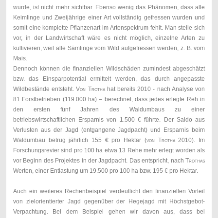
wurde, ist nicht mehr sichtbar. Ebenso wenig das Phänomen, dass alle
Keimlinge und Zweijährige einer Art vollständig gefressen wurden und
somit eine komplette Pflanzenart im Artenspektrum fehlt. Man stelle sich
vor, in der Landwirtschaft wäre es nicht möglich, einzelne Arten zu
kultivieren, weil alle Sämlinge vom Wild aufgefressen werden, z. B. vom
Mais.
Dennoch können die finanziellen Wildschäden zumindest abgeschätzt
bzw. das Einsparpotential ermittelt werden, das durch angepasste
Wildbestände entsteht.
Von Trotha
hat bereits 2010 - nach Analyse von
81 Forstbetrieben (119.000 ha) – berechnet, dass jedes erlegte Reh in
den ersten fünf Jahren des Waldumbaus zu einer
betriebswirtschaftlichen Ersparnis von 1.500 € führte. Der Saldo aus
Verlusten aus der Jagd (entgangene Jagdpacht) und Ersparnis beim
Waldumbau betrug jährlich 155 € pro Hektar (
von Trotha
2010). Im
Forschungsrevier sind pro 100 ha etwa 13 Rehe mehr erlegt worden als
vor Beginn des Projektes in der Jagdpacht. Das entspricht, nach
Trothas
Werten, einer Entlastung um 19.500 pro 100 ha bzw. 195 € pro Hektar.
Auch ein weiteres Rechenbeispiel verdeutlicht den finanziellen Vorteil
von zielorientierter Jagd gegenüber der Hegejagd mit Höchstgebot-
Verpachtung. Bei dem Beispiel gehen wir davon aus, dass bei