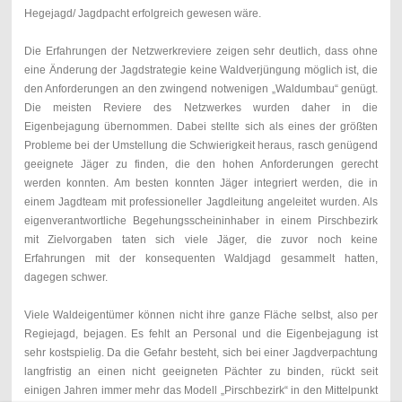
Hegejagd/ Jagdpacht erfolgreich gewesen wäre.
Die Erfahrungen der Netzwerkreviere zeigen sehr deutlich, dass ohne
eine Änderung der Jagdstrategie keine Waldverjüngung möglich ist, die
den Anforderungen an den zwingend notwenigen „Waldumbau“ genügt.
Die meisten Reviere des Netzwerkes wurden daher in die
Eigenbejagung übernommen. Dabei stellte sich als eines der größten
Probleme bei der Umstellung die Schwierigkeit heraus, rasch genügend
geeignete Jäger zu finden, die den hohen Anforderungen gerecht
werden konnten. Am besten konnten Jäger integriert werden, die in
einem Jagdteam mit professioneller Jagdleitung angeleitet wurden. Als
eigenverantwortliche Begehungsscheininhaber in einem Pirschbezirk
mit Zielvorgaben taten sich viele Jäger, die zuvor noch keine
Erfahrungen mit der konsequenten Waldjagd gesammelt hatten,
dagegen schwer.
Viele Waldeigentümer können nicht ihre ganze Fläche selbst, also per
Regiejagd, bejagen. Es fehlt an Personal und die Eigenbejagung ist
sehr kostspielig. Da die Gefahr besteht, sich bei einer Jagdverpachtung
langfristig an einen nicht geeigneten Pächter zu binden, rückt seit
einigen Jahren immer mehr das Modell „Pirschbezirk“ in den Mittelpunkt