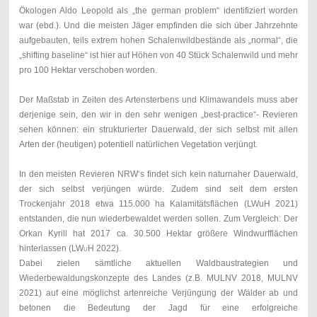
Ökologen Aldo Leopold als „the german problem“ identifiziert worden
war (ebd.). Und die meisten Jäger empfinden die sich über Jahrzehnte
aufgebauten, teils extrem hohen Schalenwildbestände als „normal“, die
„shifting baseline“ ist hier auf Höhen von 40 Stück Schalenwild und mehr
pro 100 Hektar verschoben worden.
Der Maßstab in Zeiten des Artensterbens und Klimawandels muss aber
derjenige sein, den wir in den sehr wenigen „best-practice“- Revieren
sehen können: ein strukturierter Dauerwald, der sich selbst mit allen
Arten der (heutigen) potentiell natürlichen Vegetation verjüngt.
In den meisten Revieren NRW‘s findet sich kein naturnaher Dauerwald,
der sich selbst verjüngen würde. Zudem sind seit dem ersten
Trockenjahr 2018 etwa 115.000 ha Kalamitätsflächen (LWuH 2021)
entstanden, die nun wiederbewaldet werden sollen. Zum Vergleich: Der
Orkan Kyrill hat 2017 ca. 30.500 Hektar größere Windwurfflächen
hinterlassen (
LWuH
2022).
Dabei zielen sämtliche aktuellen Waldbaustrategien und
Wiederbewaldungskonzepte des Landes (z.B. MULNV 2018, MULNV
2021) auf eine möglichst artenreiche Verjüngung der Wälder ab und
betonen die Bedeutung der Jagd für eine erfolgreiche