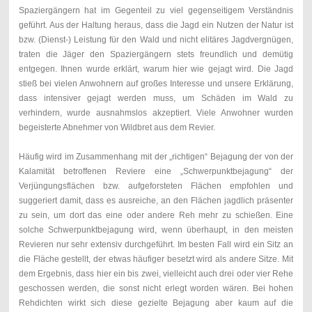
Spaziergängern hat im Gegenteil zu viel gegenseitigem Verständnis
geführt. Aus der Haltung heraus, dass die Jagd ein Nutzen der Natur ist
bzw. (Dienst-) Leistung für den Wald und nicht elitäres Jagdvergnügen,
traten die Jäger den Spaziergängern stets freundlich und demütig
entgegen. Ihnen wurde erklärt, warum hier wie gejagt wird. Die Jagd
stieß bei vielen Anwohnern auf großes Interesse und unsere Erklärung,
dass intensiver gejagt werden muss, um Schäden im Wald zu
verhindern, wurde ausnahmslos akzeptiert. Viele Anwohner wurden
begeisterte Abnehmer von Wildbret aus dem Revier.
Häufig wird im Zusammenhang mit der „richtigen“ Bejagung der von der
Kalamität betroffenen Reviere eine „Schwerpunktbejagung“ der
Verjüngungsflächen bzw. aufgeforsteten Flächen empfohlen und
suggeriert damit, dass es ausreiche, an den Flächen jagdlich präsenter
zu sein, um dort das eine oder andere Reh mehr zu schießen. Eine
solche Schwerpunktbejagung wird, wenn überhaupt, in den meisten
Revieren nur sehr extensiv durchgeführt. Im besten Fall wird ein Sitz an
die Fläche gestellt, der etwas häufiger besetzt wird als andere Sitze. Mit
dem Ergebnis, dass hier ein bis zwei, vielleicht auch drei oder vier Rehe
geschossen werden, die sonst nicht erlegt worden wären. Bei hohen
Rehdichten wirkt sich diese gezielte Bejagung aber kaum auf die