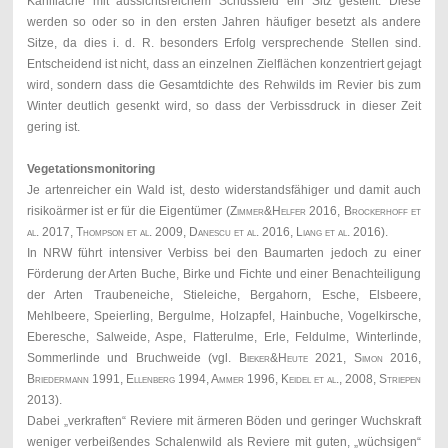
Kahlfläche mit aussichtsreichem Schussfeld ein Sitz gestellt. Diese
werden so oder so in den ersten Jahren häufiger besetzt als andere
Sitze, da dies i. d. R. besonders Erfolg versprechende Stellen sind.
Entscheidend ist nicht, dass an einzelnen Zielflächen konzentriert gejagt
wird, sondern dass die Gesamtdichte des Rehwilds im Revier bis zum
Winter deutlich gesenkt wird, so dass der Verbissdruck in dieser Zeit
gering ist.
Vegetationsmonitoring
J
e artenreicher ein Wald ist, desto widerstandsfähiger und damit auch
risikoärmer ist er für die Eigentümer (
Zimmer&Helfer 2016, Brockerhoff et
al. 2017, Thompson et al
. 2009,
Danescu et al. 2016, Liang et al.
2016).
In NRW führt intensiver Verbiss bei den Baumarten jedoch zu einer
Förderung der Arten Buche, Birke und Fichte und einer Benachteiligung
der Arten Traubeneiche, Stieleiche, Bergahorn, Esche, Elsbeere,
Mehlbeere, Speierling, Bergulme, Holzapfel, Hainbuche, Vogelkirsche,
Eberesche, Salweide, Aspe, Flatterulme, Erle, Feldulme, Winterlinde,
Sommerlinde und Bruchweide (vgl.
Bieker&Heute 2021, Simon 2016,
Briedermann 1991, Ellenberg 1994, Ammer 1996, Keidel et al., 2008, Striepen
2013).
Dabei „verkraften“ Reviere mit ärmeren Böden und geringer Wuchskraft
weniger verbeißendes Schalenwild als Reviere mit guten, „wüchsigen“