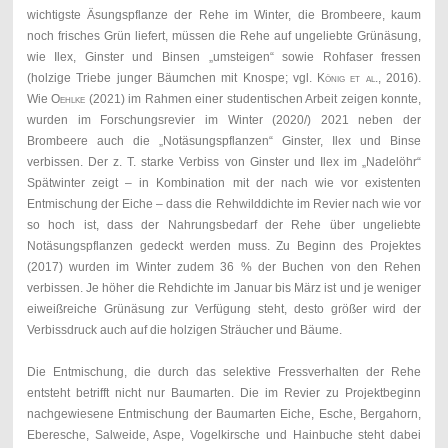
wichtigste Äsungspflanze der Rehe im Winter, die Brombeere, kaum
noch frisches Grün liefert, müssen die Rehe auf ungeliebte Grünäsung,
wie Ilex, Ginster und Binsen „umsteigen“ sowie Rohfaser fressen
(holzige Triebe junger Bäumchen mit Knospe; vgl.
König et al
., 2016).
Wie
Oehlke
(2021) im Rahmen einer studentischen Arbeit zeigen konnte,
wurden im Forschungsrevier im Winter (2020/) 2021 neben der
Brombeere auch die „Notäsungspflanzen“ Ginster, Ilex und Binse
verbissen. Der z. T. starke Verbiss von Ginster und Ilex im „Nadelöhr“
Spätwinter zeigt – in Kombination mit der nach wie vor existenten
Entmischung der Eiche – dass die Rehwilddichte im Revier nach wie vor
so hoch ist, dass der Nahrungsbedarf der Rehe über ungeliebte
Notäsungspflanzen gedeckt werden muss. Zu Beginn des Projektes
(2017) wurden im Winter zudem 36 % der Buchen von den Rehen
verbissen. Je höher die Rehdichte im Januar bis März ist und je weniger
eiweißreiche Grünäsung zur Verfügung steht, desto größer wird der
Verbissdruck auch auf die holzigen Sträucher und Bäume.
Die Entmischung, die durch das selektive Fressverhalten der Rehe
entsteht betrifft nicht nur Baumarten. Die im Revier zu Projektbeginn
nachgewiesene Entmischung der Baumarten Eiche, Esche, Bergahorn,
Eberesche, Salweide, Aspe, Vogelkirsche und Hainbuche steht dabei