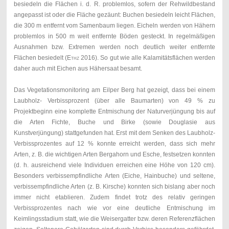
besiedeln die Flächen i. d. R. problemlos, sofern der Rehwildbestand
angepasst ist oder die Fläche gezäunt: Buchen besiedeln leicht Flächen,
die 300 m entfernt vom Samenbaum liegen. Eicheln werden von Hähern
problemlos in 500 m weit entfernte Böden gesteckt. In regelmäßigen
Ausnahmen bzw. Extremen werden noch deutlich weiter entfernte
Flächen besiedelt (
Ethz
2016). So gut wie alle Kalamitätsflächen werden
daher auch mit Eichen aus Hähersaat besamt.
Das Vegetationsmonitoring am Eilper Berg hat gezeigt, dass bei einem
Laubholz- Verbissprozent (über alle Baumarten) von 49 % zu
Projektbeginn eine komplette Entmischung der Naturverjüngung bis auf
die Arten Fichte, Buche und Birke (sowie Douglasie aus
Kunstverjüngung) stattgefunden hat. Erst mit dem Senken des Laubholz-
Verbissprozentes auf 12 % konnte erreicht werden, dass sich mehr
Arten, z. B. die wichtigen Arten Bergahorn und Esche, festsetzen konnten
(d. h. ausreichend viele Individuen erreichen eine Höhe von 120 cm).
Besonders verbissempfindliche Arten (Eiche, Hainbuche) und seltene,
verbissempfindliche Arten (z. B. Kirsche) konnten sich bislang aber noch
immer nicht etablieren. Zudem findet trotz des relativ geringen
Verbissprozentes nach wie vor eine deutliche Entmischung im
Keimlingsstadium statt, wie die Weisergatter bzw. deren Referenzflächen