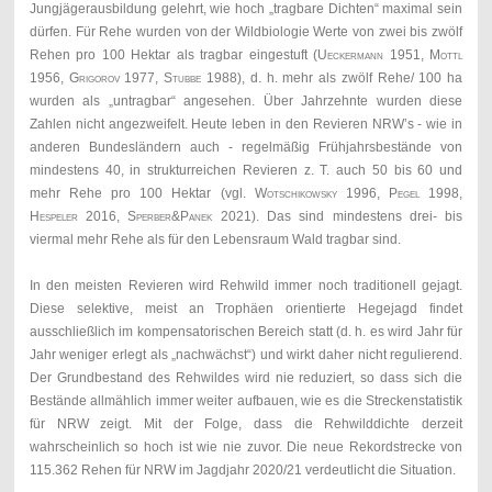
Jungjägerausbildung gelehrt, wie hoch „tragbare Dichten“ maximal sein
dürfen. Für Rehe wurden von der Wildbiologie Werte von zwei bis zwölf
Rehen pro 100 Hektar als tragbar eingestuft (
Ueckermann 1951, Mottl
1956, Grigorov 1977, Stubbe 1988
), d. h. mehr als zwölf Rehe/ 100 ha
wurden als „untragbar“ angesehen. Über Jahrzehnte wurden diese
Zahlen nicht angezweifelt. Heute leben in den Revieren NRW’s - wie in
anderen Bundesländern auch - regelmäßig Frühjahrsbestände von
mindestens 40, in strukturreichen Revieren z. T. auch 50 bis 60 und
mehr Rehe pro 100 Hektar (vgl.
Wotschikowsky 1996, Pegel 1998,
Hespeler
2016,
Sperber&Panek
2021). Das sind mindestens drei- bis
viermal mehr Rehe als für den Lebensraum Wald tragbar sind.
In den meisten Revieren wird Rehwild immer noch traditionell gejagt.
Diese selektive, meist an Trophäen orientierte Hegejagd findet
ausschließlich im kompensatorischen Bereich statt (d. h. es wird Jahr für
Jahr weniger erlegt als „nachwächst“) und wirkt daher nicht regulierend.
Der Grundbestand des Rehwildes wird nie reduziert, so dass sich die
Bestände allmählich immer weiter aufbauen, wie es die Streckenstatistik
für NRW zeigt. Mit der Folge, dass die Rehwilddichte derzeit
wahrscheinlich so hoch ist wie nie zuvor. Die neue Rekordstrecke von
115.362 Rehen für NRW im Jagdjahr 2020/21 verdeutlicht die Situation.