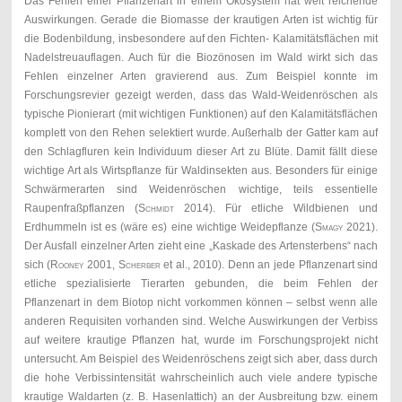
Das Fehlen einer Pflanzenart in einem Ökosystem hat weit reichende
Auswirkungen. Gerade die Biomasse der krautigen Arten ist wichtig für
die Bodenbildung, insbesondere auf den Fichten- Kalamitätsflächen mit
Nadelstreuauflagen. Auch für die Biozönosen im Wald wirkt sich das
Fehlen einzelner Arten gravierend aus. Zum Beispiel konnte im
Forschungsrevier gezeigt werden, dass das Wald-Weidenröschen als
typische Pionierart (mit wichtigen Funktionen) auf den Kalamitätsflächen
komplett von den Rehen selektiert wurde. Außerhalb der Gatter kam auf
den Schlagfluren kein Individuum dieser Art zu Blüte. Damit fällt diese
wichtige Art als Wirtspflanze für Waldinsekten aus. Besonders für einige
Schwärmerarten sind Weidenröschen wichtige, teils essentielle
Raupenfraßpflanzen (
Schmidt
2014). Für etliche Wildbienen und
Erdhummeln ist es (wäre es) eine wichtige Weidepflanze (
Smagy
2021).
Der Ausfall einzelner Arten zieht eine „Kaskade des Artensterbens“ nach
sich (
Rooney 2001, Scherber
et al., 2010). Denn an jede Pflanzenart sind
etliche spezialisierte Tierarten gebunden, die beim Fehlen der
Pflanzenart in dem Biotop nicht vorkommen können – selbst wenn alle
anderen Requisiten vorhanden sind. Welche Auswirkungen der Verbiss
auf weitere krautige Pflanzen hat, wurde im Forschungsprojekt nicht
untersucht. Am Beispiel des Weidenröschens zeigt sich aber, dass durch
die hohe Verbissintensität wahrscheinlich auch viele andere typische
krautige Waldarten (z. B. Hasenlattich) an der Ausbreitung bzw. einem