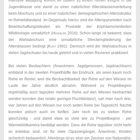
intensive Bejagung kommt es zudem zu einem hohen Eingriff in die
Jugendklasse und damit zu einer natürlichen Altersklassenverteilung
beim Abschuss und zu einer natürlichen demographischen Altersstruktur
im Rehwildbestand. Im Gegensatz hierzu sind die Alterspyramiden nach
Bewirtschaftungsidealen als Produkte der trophäenorientierten
Wildbiologie unnatürlich (
Hespeler
2016). Schon lange ist bekannt, dass
der Wahlabschuss eine unnatürliche Streckengliederung der
Altersklassen bedingt (
Kurt
1991). Dennoch wird der Wahlabschuss in
vielen Jagdschulen bis heute gelehrt und in vielen Revieren praktiziert.
Bei vielen Beobachtern (Anwohnern, Jagdgenossen, Jagdnachbarn)
entstand in der zweiten Projekthälfte der Eindruck, als seien kaum noch
Rehe im Revier, weil die Beobachtbarkeit der Rehe auf den Wiesen im
Laufe der Jahre deutlich abnahm. Während zu Projektbeginn
regelmäßig auch tagsüber mehrere Rehe auf den Wiesen beobachtet
werden konnten (bei relativ geringer Fluchtdistanz), sah man nach drei,
vier Jahren auf den Wiesen nur noch selten Rehe bei Tageslicht. Nachts
konnten jedoch auch im fünften Jahr noch bis zu sieben Rehe
gleichzeitig - und damit etwa so viele wie zu Projektbeginn - per
Wärmebildkamera bestätigt werden. Dass die Rehe tagsüber nicht mehr
so erlebbar sind, ist für viele (Spaziergänger, Anwohner, Kinder)
sicherlich bedauerlich. Allerdings ist es eher ein Zeichen von Naturnähe,