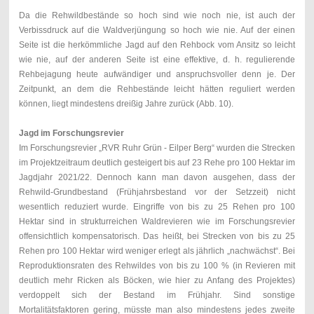
Da die Rehwildbestände so hoch sind wie noch nie, ist auch der
Verbissdruck auf die Waldverjüngung so hoch wie nie. Auf der einen
Seite ist die herkömmliche Jagd auf den Rehbock vom Ansitz so leicht
wie nie, auf der anderen Seite ist eine effektive, d. h. regulierende
Rehbejagung heute aufwändiger und anspruchsvoller denn je. Der
Zeitpunkt, an dem die Rehbestände leicht hätten reguliert werden
können, liegt mindestens dreißig Jahre zurück (Abb. 10).
Jagd im Forschungsrevier
Im Forschungsrevier „RVR Ruhr Grün - Eilper Berg“ wurden die Strecken
im Projektzeitraum deutlich gesteigert bis auf 23 Rehe pro 100 Hektar im
Jagdjahr 2021/22. Dennoch kann man davon ausgehen, dass der
Rehwild-Grundbestand (Frühjahrsbestand vor der Setzzeit) nicht
wesentlich reduziert wurde. Eingriffe von bis zu 25 Rehen pro 100
Hektar sind in strukturreichen Waldrevieren wie im Forschungsrevier
offensichtlich kompensatorisch. Das heißt, bei Strecken von bis zu 25
Rehen pro 100 Hektar wird weniger erlegt als jährlich „nachwächst“. Bei
Reproduktionsraten des Rehwildes von bis zu 100 % (in Revieren mit
deutlich mehr Ricken als Böcken, wie hier zu Anfang des Projektes)
verdoppelt sich der Bestand im Frühjahr. Sind sonstige
Mortalitätsfaktoren gering, müsste man also mindestens jedes zweite