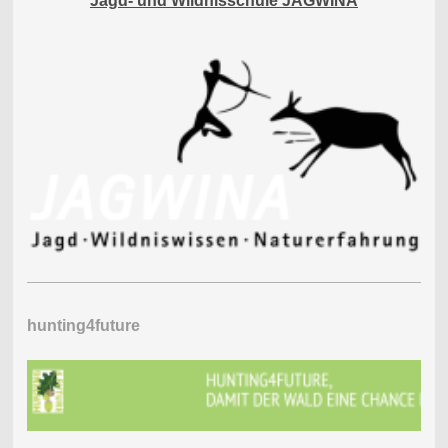
Jagd- und Wildnisschule JAGWINA
hunting4future