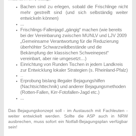
Bachen sind zu erlegen, sobald die Frischlinge nicht
mehr gestreift sind (und sich selbständig weiter
entwickeln können)
...
Frischlings-Fallenjagd „gängig“ machen (wie bereits
bei der Vereinbarung zwischen MUNLV und LJV 2009
„Gemeinsame Verantwortung für die Reduzierung
überhöhter Schwarzwildbestände und die
Bekämpfung der klassischen Schweinepest“
vereinbart, aber nie umgesetzt…)
Einrichtung von Runden Tischen in jedem Landkreis
zur Entwicklung lokaler Strategien (s. Rheinland-Pfalz)
...
Erprobung bislang illegaler Bejagungshilfen
(Nachtsichttechnik) und a
nderer Bejagungsmethoden
(Rotten-Fallen, Kirr-Fotofallen-Jagd etc.)
...
Das Bejagungskonzept soll - im Austausch mit Fachleuten -
weiter entwickelt werden. Sollte die ASP auch in NRW
ausbrechen, muss sofort ein Notfall-Bejagungsplan verfügbar
sein!