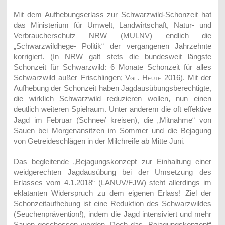
Mit dem Aufhebungserlass zur Schwarzwild-Schonzeit hat
das Ministerium für Umwelt, Landwirtschaft, Natur- und
Verbraucherschutz NRW (MULNV) endlich die
„Schwarzwildhege- Politik“ der vergangenen Jahrzehnte
korrigiert. (In NRW galt stets die bundesweit längste
Schonzeit für Schwarzwild: 6 Monate Schonzeit für alles
Schwarzwild außer Frischlingen;
Vgl. Heute
2016). Mit der
Aufhebung der Schonzeit haben Jagdausübungsberechtigte,
die wirklich Schwarzwild reduzieren wollen, nun einen
deutlich weiteren Spielraum. Unter anderem die oft effektive
Jagd im Februar (Schnee/ kreisen), die „Mitnahme“ von
Sauen bei Morgenansitzen im Sommer und die Bejagung
von Getreideschlägen in der Milchreife ab Mitte Juni.
Das begleitende „Bejagungskonzept zur Einhaltung einer
weidgerechten Jagdausübung bei der Umsetzung des
Erlasses vom 4.1.2018“ (LANUV/FJW) steht allerdings im
eklatanten Widerspruch zu dem eigenen Erlass! Ziel der
Schonzeitaufhebung ist eine Reduktion des Schwarzwildes
(Seuchenprävention!), indem die Jagd intensiviert und mehr
Sauen geschossen werden. Doch das „Bejagungskonzept“