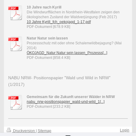
10 Jahre nach Kyrill
Die Windwurfﬂächen in Nordrhein-Westfalen zeigen den
ökologischen Zustand der Waldverjüngung (Feb 2017)
10 Jahre Kyrill_fch_oekojagd_1-17.pdf
PDF-Dokument [678.9 KB]
Natur Natur sein lassen
Prozessschutz mit oder ohne Schalenwildbejagung? (Mai
2014)
ÖKOJAGD_Natur Natur sein lassen_Prozesss[...]
PDF-Dokument [858.4 KB]
NABU NRW- Positionspapier "Wald und Wild in NRW"
(1/2017)
Gemeinsam für die Zukunft unserer Wälder in NRW
nabu_nrw-positionspapier_wald-und-wild_1[...]
PDF-Dokument [233.2 KB]
Login
Druckversion
|
Sitemap
-
Webansicht
-
© Wildökologie Heute