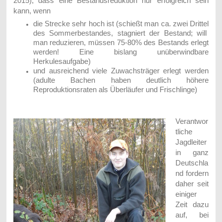
2015
), dass eine Bestandsreduktion nur erfolgreich sein
kann, wenn
die Strecke sehr hoch ist (schießt man ca. zwei Drittel
des Sommerbestandes, stagniert der Bestand; will
man reduzieren, müssen 75-80% des Bestands erlegt
werden! Eine bislang unüberwindbare
Herkulesaufgabe)
und ausreichend viele Zuwachsträger erlegt werden
(adulte Bachen haben deutlich höhere
Reproduktionsraten als Überläufer und Frischlinge)
Verantwor
tliche
Jagdleiter
in ganz
Deutschla
nd fordern
daher seit
einiger
Zeit dazu
auf, bei