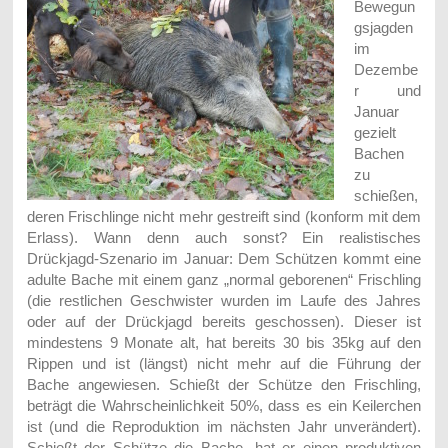
Bewegun
gsjagden
im
Dezembe
r und
Januar
gezielt
Bachen
zu
schießen,
deren Frischlinge nicht mehr gestreift sind (konform mit dem
Erlass). Wann denn auch sonst?
Ein realistisches
Drückjagd-Szenario im Januar: Dem Schützen kommt eine
adulte Bache mit einem ganz „normal geborenen“ Frischling
(die restlichen Geschwister wurden im Laufe des Jahres
oder auf der Drückjagd bereits geschossen). Dieser ist
mindestens 9 Monate alt, hat bereits 30 bis 35kg auf den
Rippen und ist (längst) nicht mehr auf die Führung der
Bache angewiesen. Schießt der Schütze den Frischling,
beträgt die Wahrscheinlichkeit 50%, dass es ein Keilerchen
ist (und die Reproduktion im nächsten Jahr unverändert).
Schießt der Schütze die Bache, hat er einen produktiven