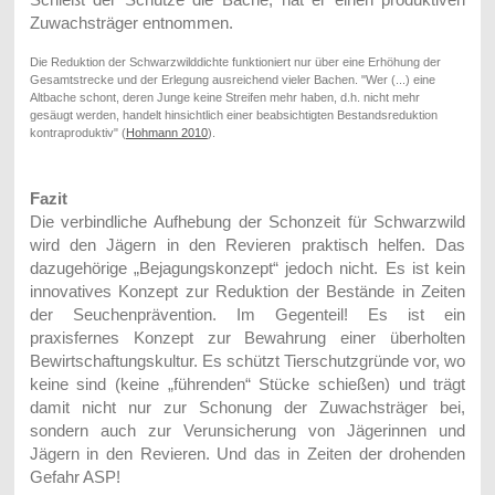
Zuwachsträger entnommen.
Die Reduktion der Schwarzwilddichte funktioniert nur über eine Erhöhung der
Gesamtstrecke und der Erlegung ausreichend vieler Bachen. "Wer (...) eine
Altbache schont, deren Junge keine Streifen mehr haben, d.h. nicht mehr
gesäugt werden, handelt hinsichtlich einer beabsichtigten Bestandsreduktion
kontraproduktiv" (
Hohmann 2010
).
Fazit
Die verbindliche Aufhebung der Schonzeit für Schwarzwild
wird den Jägern in den Revieren praktisch helfen. Das
dazugehörige „Bejagungskonzept“ jedoch nicht. Es ist kein
innovatives Konzept zur Reduktion der Bestände in Zeiten
der Seuchenprävention. Im Gegenteil! Es ist ein
praxisfernes Konzept zur Bewahrung einer überholten
Bewirtschaftungskultur. Es schützt Tierschutzgründe vor, wo
keine sind (keine „führenden“ Stücke schießen) und trägt
damit nicht nur zur Schonung der Zuwachsträger bei,
sondern auch zur Verunsicherung von Jägerinnen und
Jägern in den Revieren. Und das in Zeiten der drohenden
Gefahr ASP!