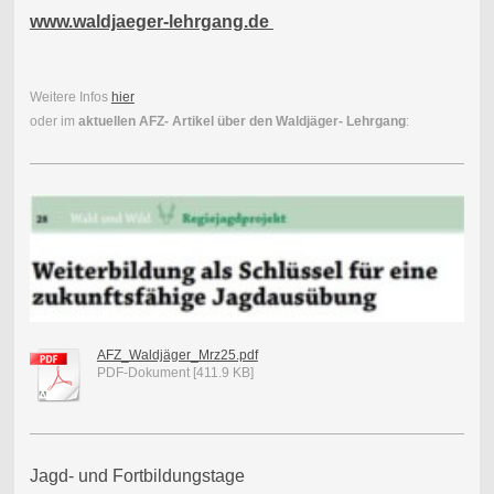
www.waldjaeger-lehrgang.de
Weitere Infos
hier
oder im
aktuellen AFZ- Artikel über den Waldjäger- Lehrgang
:
AFZ_Waldjäger_Mrz25.pdf
PDF-Dokument [411.9 KB]
Jagd- und Fortbildungstage