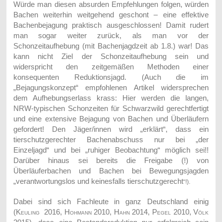
Würde man diesen absurden Empfehlungen folgen, würden
Bachen weiterhin weitgehend geschont – eine effektive
Bachenbejagung praktisch ausgeschlossen! Damit rudert
man sogar weiter zurück, als man vor der
Schonzeitaufhebung (mit Bachenjagdzeit ab 1.8.) war! Das
kann nicht Ziel der Schonzeitaufhebung sein und
widerspricht den zeitgemäßen Methoden einer
konsequenten Reduktionsjagd. (Auch die im
„Bejagungskonzept“ empfohlenen Artikel widersprechen
dem Aufhebungserlass krass: Hier werden die langen,
NRW-typischen Schonzeiten für Schwarzwild gerechtfertigt
und eine extensive Bejagung von Bachen und Überläufern
gefordert! Den Jäger/innen wird „erklärt“, dass ein
tierschutzgerechter Bachenabschuss nur bei „der
Einzeljagd“ und bei „ruhiger Beobachtung“ möglich sei!!
Darüber hinaus sei bereits die Freigabe (!) von
Überläuferbachen und Bachen bei Bewegungsjagden
„verantwortungslos und keinesfalls tierschutzgerecht
“!).
Dabei sind sich Fachleute in ganz Deutschland einig
(
Keuling 2016, Hohmann 2010, Hahn 2014, Pegel 2010, Völk