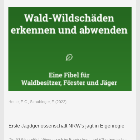
Heute, F. C., Straubinger, F. (2022):
Erste Jagdgenossenschaft NRW's jagt in Eigenregie
Die JG Wipperfürth Wingenbach im Bergischen Land (Oberbergischer