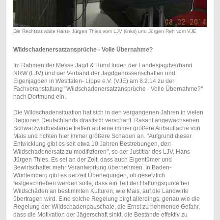
Die Rechtsanwälte Hans- Jürgen Thies vom LJV (links) und Jürgen Reh vom VJE
Wildschadenersatzansprüche - Volle Übernahme?
Im Rahmen der Messe Jagd & Hund luden der Landesjagdverband
NRW (LJV) und der Verband der Jagdgenossenschaften und
Eigenjagden in Westfalen- Lippe e.V. (VJE) am 8.2.14 zu der
Fachveranstaltung "Wildschadenersatzansprüche - Volle Übernahme?"
nach Dortmund ein.
Die Wildschadensituation hat sich in den vergangenen Jahren in vielen
Regionen Deutschlands drastisch verschärft. Rasant angewachsenen
Schwarzwildbestände treffen auf eine immer größere Anbaufläche von
Mais und richten hier immer größere Schäden an. "Aufgrund dieser
Entwicklung gibt es seit etwa 10 Jahren Bestrebungen, den
Wildschadenersatz zu modifizieren", so der Justitiar des LJV, Hans-
Jürgen Thies. Es sei an der Zeit, dass auch Eigentümer und
Bewirtschafter mehr Verantwortung übernehmen. In Baden-
Württemberg gibt es derzeit Überlegungen, ob gesetzlich
festgeschrieben werden solle, dass ein Teil der Haftungsquote bei
Wildschäden an bestimmten Kulturen, wie Mais, auf die Landwirte
übertragen wird. Eine solche Regelung birgt allerdings, genau wie die
Regelung der Wildschadenpauschale, die Ernst zu nehmende Gefahr,
dass die Motivation der Jägerschaft sinkt, die Bestände effektiv zu