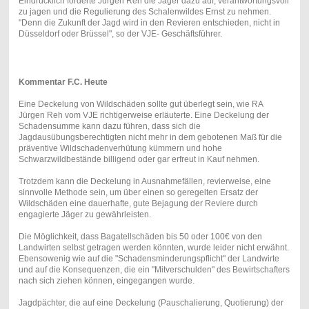
Eindrücklich forderte Jürgen Reh die Jäger dazu auf, verantwortungsvoll
zu jagen und die Regulierung des Schalenwildes Ernst zu nehmen.
"Denn die Zukunft der Jagd wird in den Revieren entschieden, nicht in
Düsseldorf oder Brüssel", so der VJE- Geschäftsführer.
Kommentar F.C. Heute
Eine Deckelung von Wildschäden sollte gut überlegt sein, wie RA
Jürgen Reh vom VJE richtigerweise erläuterte. Eine Deckelung der
Schadensumme kann dazu führen, dass sich die
Jagdausübungsberechtigten nicht mehr in dem gebotenen Maß für die
präventive Wildschadenverhütung kümmern und hohe
Schwarzwildbestände billigend oder gar erfreut in Kauf nehmen.
Trotzdem kann die Deckelung in Ausnahmefällen, revierweise, eine
sinnvolle Methode sein, um über einen so geregelten Ersatz der
Wildschäden eine dauerhafte, gute Bejagung der Reviere durch
engagierte Jäger zu gewährleisten.
Die Möglichkeit, dass Bagatellschäden bis 50 oder 100€ von den
Landwirten selbst getragen werden könnten, wurde leider nicht erwähnt.
Ebensowenig wie auf die "Schadensminderungspflicht" der Landwirte
und auf die Konsequenzen, die ein "Mitverschulden" des Bewirtschafters
nach sich ziehen können, eingegangen wurde.
Jagdpächter, die auf eine Deckelung (Pauschalierung, Quotierung) der