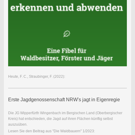
Heute, F. C., Straubinger, F. (2022):
Erste Jagdgenossenschaft NRW's jagt in Eigenregie
Die JG Wipperfürth Wingenbach im Bergischen Land (Oberbergischer
Kreis) hat entschieden, die Jagd auf ihren Flächen künftig selbst
auszuüben.
Lesen Sie den Beitrag aus "Die Waldbauern" 1/2023: