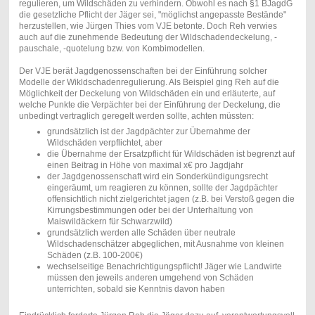
regulieren, um Wildschäden zu verhindern. Obwohl es nach §1 BJagdG
die gesetzliche Pflicht der Jäger sei, "möglichst angepasste Bestände"
herzustellen, wie Jürgen Thies vom VJE betonte. Doch Reh verwies
auch auf die zunehmende Bedeutung der Wildschadendeckelung, -
pauschale, -quotelung bzw. von Kombimodellen.
Der VJE berät Jagdgenossenschaften bei der Einführung solcher
Modelle der Wikldschadenregulierung. Als Beispiel ging Reh auf die
Möglichkeit der Deckelung von Wildschäden ein und erläuterte, auf
welche Punkte die Verpächter bei der Einführung der Deckelung, die
unbedingt vertraglich geregelt werden sollte, achten müssten:
grundsätzlich ist der Jagdpächter zur Übernahme der
Wildschäden verpflichtet, aber
die Übernahme der Ersatzpflicht für Wildschäden ist begrenzt auf
einen Beitrag in Höhe von maximal x€ pro Jagdjahr
der Jagdgenossenschaft wird ein Sonderkündigungsrecht
eingeräumt, um reagieren zu können, sollte der Jagdpächter
offensichtlich nicht zielgerichtet jagen (z.B. bei Verstoß gegen die
Kirrungsbestimmungen oder bei der Unterhaltung von
Maiswildäckern für Schwarzwild)
grundsätzlich werden alle Schäden über neutrale
Wildschadenschätzer abgeglichen, mit Ausnahme von kleinen
Schäden (z.B. 100-200€)
wechselseitige Benachrichtigungspflicht! Jäger wie Landwirte
müssen den jeweils anderen umgehend von Schäden
unterrichten, sobald sie Kenntnis davon haben