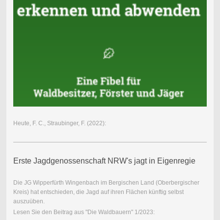
Heute, F. C., Straubinger, F. (2022):
Erste Jagdgenossenschaft NRW's jagt in Eigenregie
Die JG Wipperfürth Wingenbach im Bergischen Land (Oberbergischer
Kreis) hat entschieden, die Jagd auf ihren Flächen künftig selbst
auszuüben.
Lesen Sie den Beitrag aus "Die Waldbauern" 1/2023: