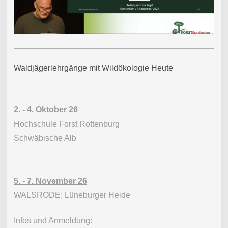
Waldjägerlehrgänge mit Wildökologie Heute
2. - 4. Oktober 26
Hochschule Forst Rottenburg
Schwäbische Alb
5. - 7. November 26
WALSRODE; Lüneburger Heide
Infos und Anmeldung: