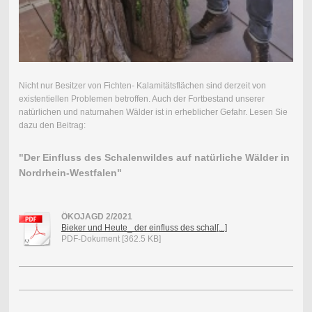
Nicht nur Besitzer von Fichten- Kalamitätsflächen sind derzeit von
existentiellen Problemen betroffen. Auch der Fortbestand unserer
natürlichen und naturnahen Wälder ist in erheblicher Gefahr. Lesen Sie
dazu den Beitrag:
"Der Einfluss des Schalenwildes auf natürliche Wälder in
Nordrhein-Westfalen"
ÖKOJAGD 2/2021
Bieker und Heute_ der einfluss des schal[...]
PDF-Dokument [362.5 KB]