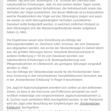
zweiten Tag fand das Störereignis, z.B. Schüsse am Uferrand oder
naturkundliche Erhebungen, statt. An den beiden letzten Tagen wurde,
wiederum bei ungestörten Verhältnissen, die Individuenzahl sowie das
Verhalten der Vögel protokolliert. Ziel dieser Methode ist es festzustellen,
welche Reaktionsform die Vögel auf das Störereignis zeigen und wann
sie wieder zu nicht störungsbedingtem Verhalten zurückkehren.
Daneben sollte festgestellt werden, in welchem zeitlichen Abstand zu
dem Störereignis sich die Wasservogelbestände wieder aufgebaut
haben (s. Abb).
Die Ergebnisse lassen eine Einordnung als Abfolge der
Störungsintensitäten zu. Demnach rufen Schüsse, die vom Gewässer
aus abgegeben werden, wie es bei der Stockentenjagd im Gebiet üblich
war, die größten Störungen hervor. Simulierte Büchsenschüsse in
weiterer Entfernung (> 50 m) vom Gewässer konnten, wie
naturkundliche Erhebungen (z.B. Brutvogelkartierung) und
Pflegemaßnahmen im Uferbereich, als geringere Störungen eingestuft
werden (s. Abb).
Aus der Abfolge der Störpotenziale wurde für die Krickenbecker Seen
eine Zonierung in drei verschiedenen Sensibilitätszonen formuliert, wie
in der „Krickenbecker Erklärung“ in Regel 9 beschrieben.
Die Jagd im Naturschutzgebiet orientiert sich seither an den definierten
Zonen, so dass in der Kernzone und Pufferzone prinzipiell nur noch
rechtlich notwendige und vorgeschriebene Jagdschutzmaßnahmen (z.
B. Suchen nach verletztem Wild) durchgeführt werden. In der Randzone
wird die Jagd unter Beachtung der Empfehlungen der
„Krickenbecker
Erklärung“
durchgeführt.