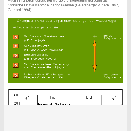
Auch in früheren Versuchen wurde die Bedeutung der Jagd als
Störfaktor für Wasservögel nachgewiesen (Geiersberger & Zach 1997,
Gerhard 1994).